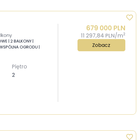
679 000 PLN
2
alkony
11 297,84 PLN/m
WE | 2 BALKONY |
Zobacz
Ć WSPÓLNA OGRODU |
Piętro
2