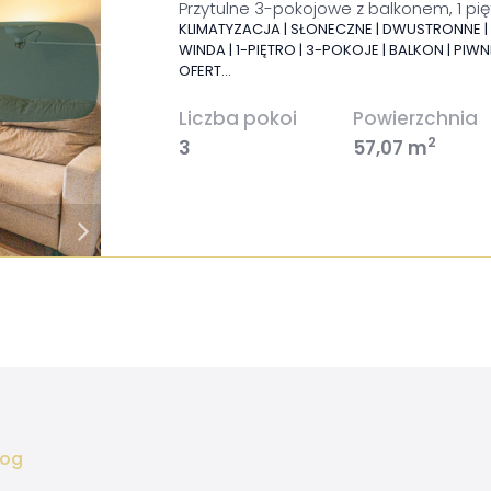
Przytulne 3-pokojowe z balkonem, 1 pię
KLIMATYZACJA | SŁONECZNE | DWUSTRONNE | M
WINDA | 1-PIĘTRO | 3-POKOJE | BALKON | PIWN
OFERT…
Liczba pokoi
Powierzchnia
2
3
57,07 m
log