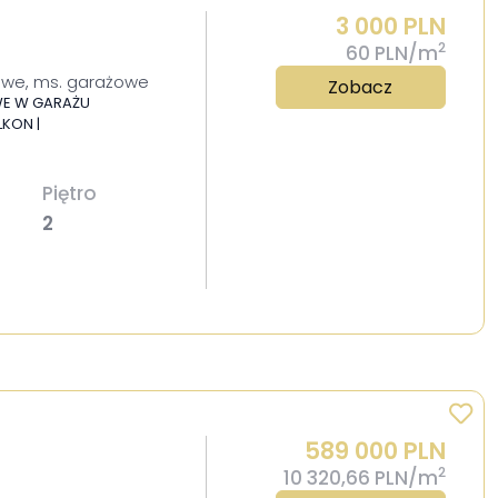
3 000 PLN
2
60 PLN/m
owe, ms. garażowe
Zobacz
WE W GARAŻU
LKON |
Piętro
2
589 000 PLN
2
10 320,66 PLN/m