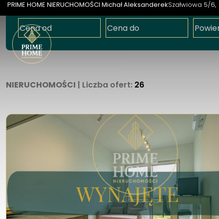
PRIME HOME NIERUCHOMOŚCI Michał Aleksanderek
Szałwiowa 5/6
NIERUCHOMOŚCI
| Liczba ofert:
26