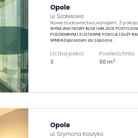
Opole
ul. Szałwiowa
Nowe budownictwo,wynajem, 3 pokoj
WYNAJEM | NOWY BLOK | MIEJSCE POSTOJO
PODZIEMNYM | 3 USTAWNE POKOJE | DUŻY BA
WINDAZapraszam do zapozna…
Liczba pokoi
Powierzchnia
2
3
50 m
Opole
ul. Szymona Koszyka