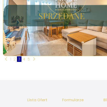
1
2
3
4
5
Lista Ofert
Formularze
B