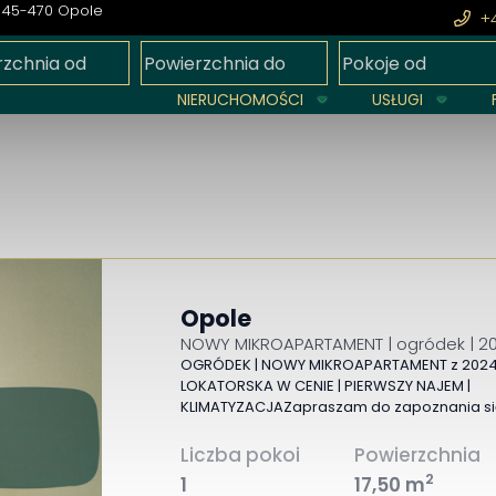
45-470 Opole
+4
m
NIERUCHOMOŚCI
USŁUGI
Opole
NOWY MIKROAPARTAMENT | ogródek | 202
OGRÓDEK | NOWY MIKROAPARTAMENT z 202
LOKATORSKA W CENIE | PIERWSZY NAJEM |
KLIMATYZACJAZapraszam do zapoznania s
Liczba pokoi
Powierzchnia
2
1
17,50 m