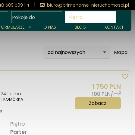
|
8 509 509 114
biuro@primehome-nieruchomosci.pl
apa
Piętro…
FORMULARZE
O NAS
BLOG
KONTAKT
od najnowszych
Mapa
1 750 PLN
2
4 | klima
100 PLN/m
4 | KOMÓRKA
Zobacz
ię…
Piętro
Parter