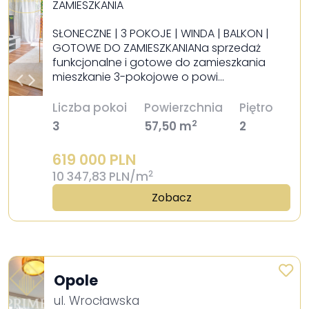
ZAMIESZKANIA
SŁONECZNE | 3 POKOJE | WINDA | BALKON |
GOTOWE DO ZAMIESZKANIANa sprzedaż
funkcjonalne i gotowe do zamieszkania
mieszkanie 3-pokojowe o powi…
Liczba pokoi
Powierzchnia
Piętro
2
3
57,50 m
2
619 000 PLN
2
10 347,83 PLN/m
Zobacz
Opole
ul. Wrocławska