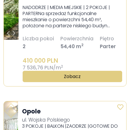
NADODRZE | MEDIA MIEJSKIE | 2 POKOJE |
PARTERNa sprzedaż funkcjonalne
mieszkanie o powierzchni 54,40 m²,
położone na parterze niskiego budyn…
Liczba pokoi
Powierzchnia
Piętro
2
2
54,40 m
Parter
410 000 PLN
2
7 536,76 PLN/m
Zobacz
Opole
ul. Wojska Polskiego
3 POKOJE | BALKON |ZAODRZE |GOTOWE DO