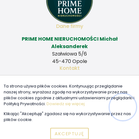
Dane firmy
PRIME HOME NIERUCHOMOŚCI Michał
Aleksanderek
Szałwiowa 5/6
45-470 Opole
Kontakt
biuro@primehome-nieruchomosci.pl
Ta strona używa plików cookies. Kontynuując przeglądanie
+48 509 509 114
naszej strony, wyrażasz zgodę na wykorzystywanie przez nas
Znajdziesz nas tu
plików cookies zgodnie z aktualnymi ustawieniami przeglądarki i
Polityką Prywatności.
Dowiedz się więcej
Klikając "Akceptuję" zgadasz się na wykorzystywanie przez nas
plików cookie.
AKCEPTUJĘ
© 2026 Wszystkie prawa zastrzeżone | Program dla biur
nieruchomości - asaricrm.com