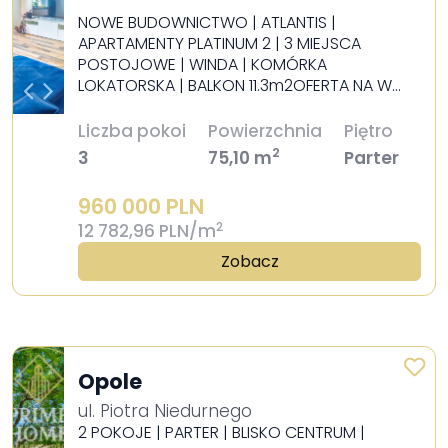
NOWE BUDOWNICTWO | ATLANTIS |
APARTAMENTY PLATINUM 2 | 3 MIEJSCA
POSTOJOWE | WINDA | KOMÓRKA
LOKATORSKA | BALKON 11.3m2OFERTA NA W…
Liczba pokoi
Powierzchnia
Piętro
2
3
75,10 m
Parter
960 000 PLN
2
12 782,96 PLN/m
Zobacz
Opole
ul. Piotra Niedurnego
2 POKOJE | PARTER | BLISKO CENTRUM |