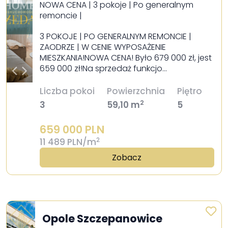
NOWA CENA | 3 pokoje | Po generalnym
remoncie |
3 POKOJE | PO GENERALNYM REMONCIE |
ZAODRZE | W CENIE WYPOSAŻENIE
MIESZKANIA!NOWA CENA! Było 679 000 zł, jest
659 000 zł!Na sprzedaż funkcjo…
Liczba pokoi
Powierzchnia
Piętro
2
3
59,10 m
5
659 000 PLN
2
11 489 PLN/m
Zobacz
Opole Szczepanowice