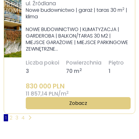
ul. Źródlana
Nowe budownictwo | garaż | taras 30 m
|
2
klima
NOWE BUDOWNICTWO | KLIMATYZACJA |
GARDEROBA | BALKON/TARAS 30 M2 |
MIEJSCE GARAŻOWE | MIEJSCE PARKINGOWE
ZEWNĘTRZNE…
Liczba pokoi
Powierzchnia
Piętro
2
3
70 m
1
830 000 PLN
2
11 857,14 PLN/m
Zobacz
1
2
3
4