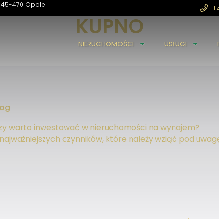
45-470 Opole
+4
KUPNO
NIERUCHOMOŚCI
USŁUGI
PRIME HOME NIERUCHOMOŚCI Michał Aleksanderek
Szałwiowa 5/6
45-470 Opole
+48 509 509 114
biuro@primehome-nieruchomosci.pl
log
zy warto inwestować w nieruchomości na wynajem?
 najważniejszych czynników, które należy wziąć pod uwag