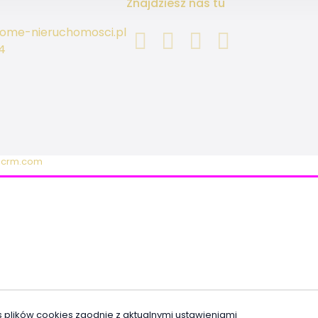
Znajdziesz nas tu
ome-nieruchomosci.pl
4
icrm.com
s plików cookies zgodnie z aktualnymi ustawieniami