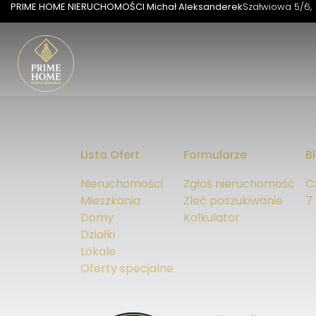
PRIME HOME NIERUCHOMOŚCI Michał Aleksanderek
Szałwiowa 5/6
Lista Ofert
Formularze
B
Nieruchomości
Zgłoś nieruchomość
C
Mieszkania
Zleć poszukiwanie
7
Domy
Kalkulator
Działki
Lokale
Oferty specjalne