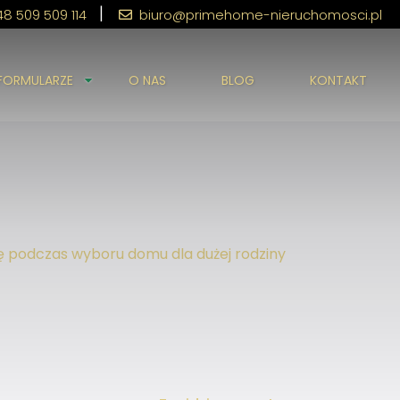
|
8 509 509 114
biuro@primehome-nieruchomosci.pl
FORMULARZE
O NAS
BLOG
KONTAKT
ę podczas wyboru domu dla dużej rodziny