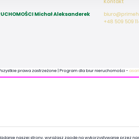
Kontakt
RUCHOMOŚCI Michał Aleksanderek
biuro@primeh
+48 509 509 11
szystkie prawa zastrzeżone | Program dla biur nieruchomości -
asar
lądanie naszej strony, wyrażasz zgodę na wykorzystywanie przez na